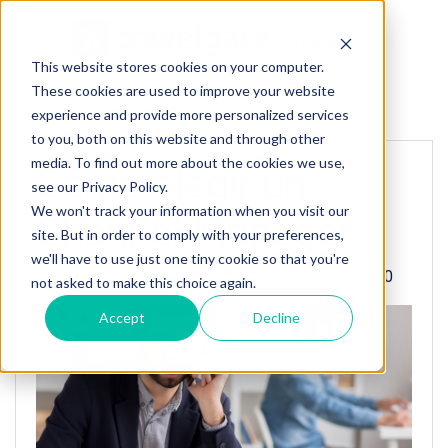
This website stores cookies on your computer.
These cookies are used to improve your website
« Back to homepage
experience and provide more personalized services
to you, both on this website and through other
media. To find out more about the cookies we use,
Cómo elegir un
see our Privacy Policy.
We won't track your information when you visit our
Channel Manager
site. But in order to comply with your preferences,
we'll have to use just one tiny cookie so that you're
Posted by
Vero
10-ago-2023 12:12:50
not asked to make this choice again.
Accept
Decline