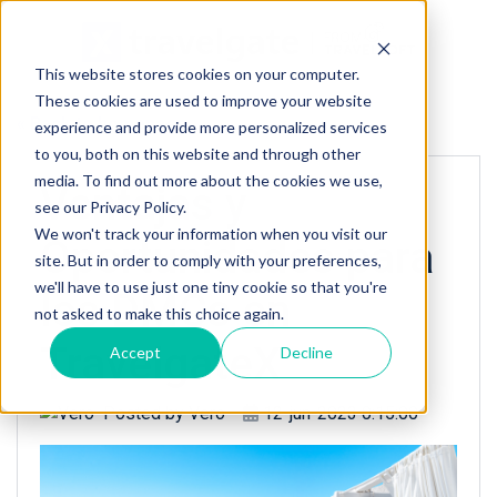
This website stores cookies on your computer.
These cookies are used to improve your website
« Back to homepage
experience and provide more personalized services
to you, both on this website and through other
media. To find out more about the cookies we use,
Ventajas y
see our Privacy Policy.
We won't track your information when you visit our
Oportunidades para
site. But in order to comply with your preferences,
we'll have to use just one tiny cookie so that you're
los DMCs en
not asked to make this choice again.
TravelgateX
Accept
Decline
Posted by
Vero
12-jun-2023 0:15:00